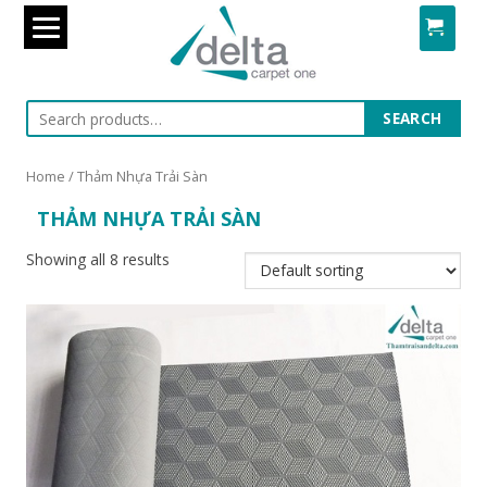
Search
SEARCH
for:
Skip
to
Home
/ Thảm Nhựa Trải Sàn
content
THẢM NHỰA TRẢI SÀN
Showing all 8 results