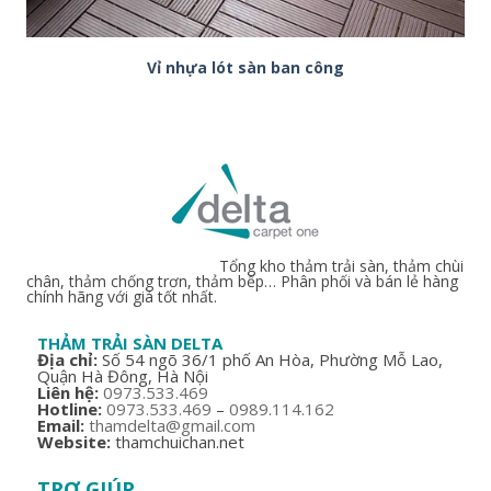
Vỉ nhựa lót sàn ban công
Tổng kho thảm trải sàn, thảm chùi
chân, thảm chống trơn, thảm bếp… Phân phối và bán lẻ hàng
chính hãng với giá tốt nhất.
THẢM TRẢI SÀN DELTA
Địa chỉ:
Số 54 ngõ 36/1 phố An Hòa, Phường Mỗ Lao,
Quận Hà Đông, Hà Nội
Liên hệ:
0973.533.469
Hotline:
0973.533.469
–
0989.114.162
Email:
thamdelta@gmail.com
Website:
thamchuichan.net
TRỢ GIÚP